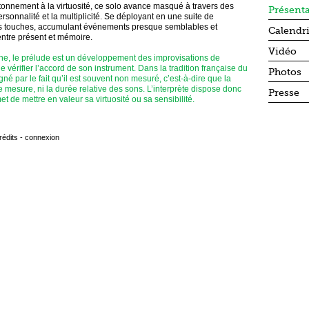
tâtonnement à la virtuosité, ce solo avance masqué à travers des
Présent
sonnalité et la multiplicité. Se déployant en une suite de
ites touches, accumulant événements presque semblables et
Calendr
entre présent et mémoire.
Vidéo
e, le prélude est un développement des improvisations de
 de vérifier l’accord de son instrument. Dans la tradition française du
Photos
gné par le fait qu’il est souvent non mesuré, c’est-à-dire que la
e mesure, ni la durée relative des sons. L’interprète dispose donc
Presse
t de mettre en valeur sa virtuosité ou sa sensibilité.
rédits
-
connexion