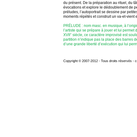
du présent. De la préparation au rituel, du 
évocations et explore le dédoublement de per
préludes, l’autoportrait se dessine par pet
moments répétés et construit un va-et-vient 
PRÉLUDE : nom masc. en musique, à l’origin
l’artiste qui se prépare à jouer et lui permet
XVII° siècle, ce caractère improvisé est souli
partition n’indique pas la place des barres d
d’une grande liberté d’exécution qui lui perme
Copyright © 2007-2012 - Tous droits réservés -
c