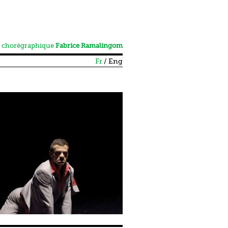
 chorégraphique
Fabrice Ramalingom
Fr
Eng